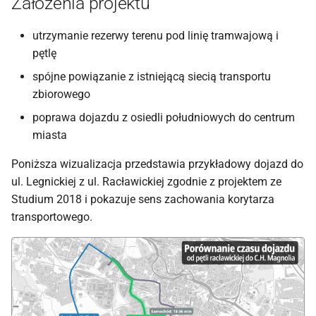
Założenia projektu
ć
utrzymanie rezerwy terenu pod linię tramwajową i
,
pętlę
a
spójne powiązanie z istniejącą siecią transportu
b
zbiorowego
y
poprawa dojazdu z osiedli południowych do centrum
miasta
s
z
Poniższa wizualizacja przedstawia przykładowy dojazd do
ul. Legnickiej z ul. Racławickiej zgodnie z projektem ze
u
Studium 2018 i pokazuje sens zachowania korytarza
k
transportowego.
a
ć