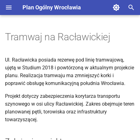
Plan Ogólny Wrocławia
Z
a
Tramwaj na Racławickiej
Założenia projektu
c
z
Jak wnioskować o
Ul. Racławicka posiada rezerwę pod linię tramwajową,
wybudowanie linii?
n
ujętą w Studium 2018 i powtórzoną w aktualnym projekcie
planu. Realizacja tramwaju ma zmniejszyć korki i
i
Działki
poprawić obsługę komunikacyjną południa Wrocławia.
j
Projekt dotyczy zabezpieczenia korytarza transportu
p
szynowego w osi ulicy Racławickiej. Zakres obejmuje teren
i
planowanej pętli, torowiska oraz infrastruktury
towarzyszącej.
s
a